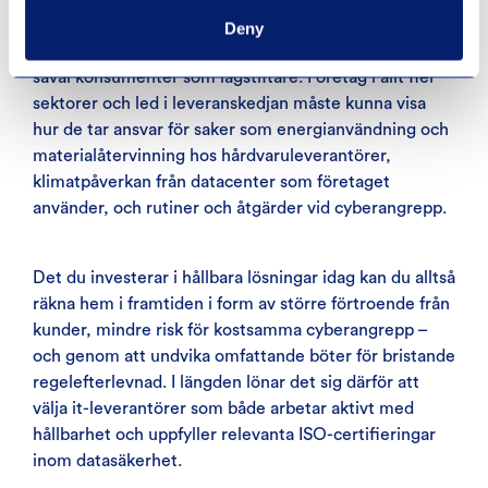
Deny
Kraven på
cybersäkerhet
och hållbarhet ökar från
såväl konsumenter som lagstiftare. Företag i allt fler
sektorer och led i leveranskedjan måste kunna visa
hur de tar ansvar för saker som energianvändning och
materialåtervinning hos hårdvaruleverantörer,
klimatpåverkan från datacenter som företaget
använder, och rutiner och åtgärder vid cyberangrepp.
Det du investerar i hållbara lösningar idag kan du alltså
räkna hem i framtiden i form av större förtroende från
kunder, mindre risk för kostsamma cyberangrepp –
och genom att undvika omfattande böter för bristande
regelefterlevnad. I längden lönar det sig därför att
välja it-leverantörer som både arbetar aktivt med
hållbarhet och uppfyller relevanta ISO-certifieringar
inom datasäkerhet.