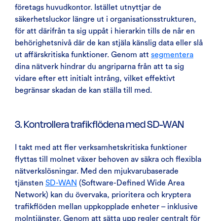
företags huvudkontor. Istället utnyttjar de
säkerhetsluckor längre ut i organisationsstrukturen,
för att därifrån ta sig uppåt i hierarkin tills de når en
behörighetsnivå där de kan stjäla känslig data eller slå
ut affärskritiska funktioner. Genom att
segmentera
dina nätverk hindrar du angriparna från att ta sig
vidare efter ett initialt intrång, vilket effektivt
begränsar skadan de kan ställa till med.
3. Kontrollera trafikflödena med SD-WAN
I takt med att fler verksamhetskritiska funktioner
flyttas till molnet växer behoven av säkra och flexibla
nätverkslösningar. Med den mjukvarubaserade
tjänsten
SD-WAN
(Software-Defined Wide Area
Network) kan du övervaka, prioritera och kryptera
trafikflöden mellan uppkopplade enheter – inklusive
molntjänster. Genom att sätta upp regler centralt för