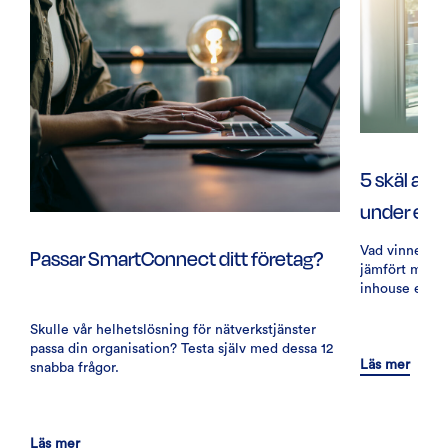
5 skäl att
under ett 
Passar SmartConnect ditt företag?
Vad vinner du 
jämfört med a
inhouse eller 
Skulle vår helhetslösning för nätverkstjänster
passa din organisation? Testa själv med dessa 12
Läs mer
snabba frågor.
Läs mer