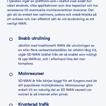
I tjänsten ingår en plattform som i realtid visar exakt hur
nätet används, vilka applikationer som drar kapacitet och hur
accesserna till eventuella molnleverantörer levererar. Det
gör att du enkelt kan optimera, justera och också felsöka på
ett enklare och mer effektivt sätt än vid användning av ett
vanligt WAN.
Snabb utrullning
Jämfört med traditionellt WAN där utrullningen av
en eller flera verksamhetsställen tar relativt lång tid,
utgår SD-WAN istället från att så snabbt som möjligt
få upp WAN:et, och i efterhand lösa det mer
komplexa.
Molnresurser
SD-WAN är från början byggt för att fungera med de
allt populärare molntjänsterna. Molnresurser görs
enkelt till en naturlig del av SD WAN oavsett om
molnet är på internet eller privat.
Krypterad trafik