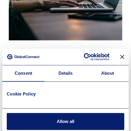
Fördelar med SD-WAN
När ni i er verksamhet använder er av olika molntjänster så
Consent
Details
About
ser SD-WAN till att prestandan läggs på just denna aktivitet,
istället för att samtidigt hålla igång en massa andra
molntjänster och processer. Därmed kan du hålla nere dina
it-kostnader och öka effektiviteten. I SD-WAN ingår även ett
Cookie Policy
säkerhetsnät som krypterar trafiken mellan användare och
molntjänst, vilket skyddar känsliga data från att hamna i fel
händer.
Allow all