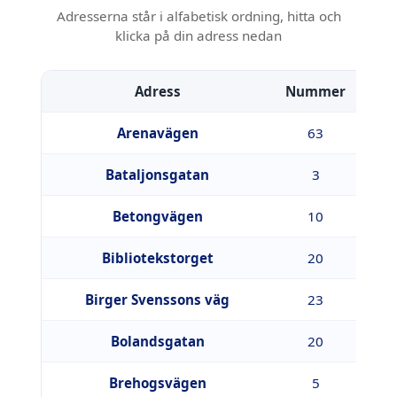
Adresserna står i alfabetisk ordning, hitta och
klicka på din adress nedan
Adress
Nummer
Pos
Arenavägen
63
1
Bataljonsgatan
3
5
Betongvägen
10
9
Bibliotekstorget
20
1
Birger Svenssons väg
23
4
Bolandsgatan
20
7
Brehogsvägen
5
4