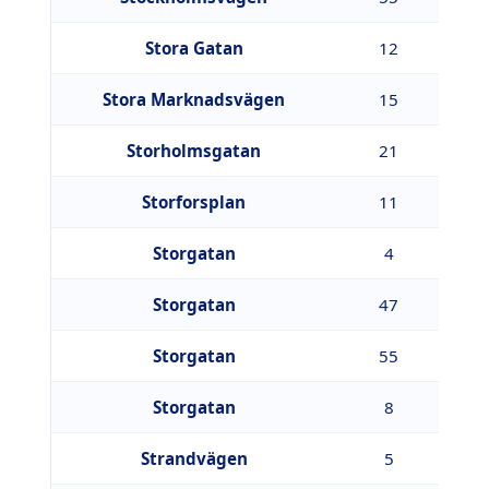
Stora Gatan
12
7
Stora Marknadsvägen
15
1
Storholmsgatan
21
1
Storforsplan
11
1
Storgatan
4
1
Storgatan
47
9
Storgatan
55
9
Storgatan
8
4
Strandvägen
5
4