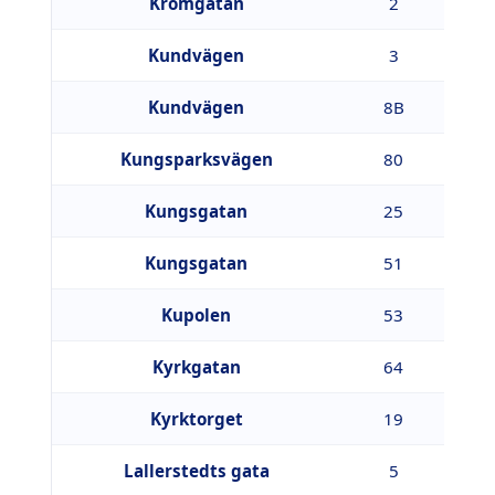
Kromgatan
2
6
Kundvägen
3
7
Kundvägen
8B
3
Kungsparksvägen
80
4
Kungsgatan
25
4
Kungsgatan
51
4
Kupolen
53
7
Kyrkgatan
64
8
Kyrktorget
19
4
Lallerstedts gata
5
3