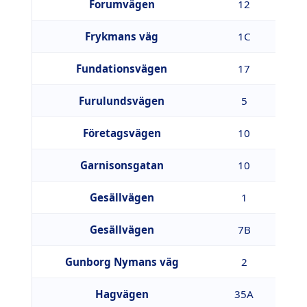
Forumvägen
12
1
Frykmans väg
1C
6
Fundationsvägen
17
2
Furulundsvägen
5
8
Företagsvägen
10
2
Garnisonsgatan
10
2
Gesällvägen
1
8
Gesällvägen
7B
8
Gunborg Nymans väg
2
6
Hagvägen
35A
8