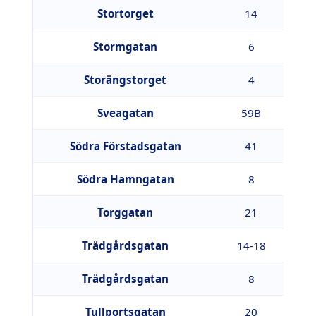
Stortorget
14
2
Stormgatan
6
3
Storängstorget
4
1
Sveagatan
59B
6
Södra Förstadsgatan
41
2
Södra Hamngatan
8
4
Torggatan
21
5
Trädgårdsgatan
14-18
6
Trädgårdsgatan
8
9
Tullportsgatan
20
7