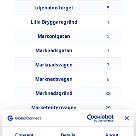
Liljeholmstorget
5
1
Lilla Bryggaregränd
1
3
Marconigatan
5
4
Marknadsgatan
1
7
Marknadsvägen
7
2
Marknadsvägen
9
2
Marknadsgränd
38
1
Marketenterivägen
29
3
Midnattssolsvägen
13B
9
Consent
Details
About