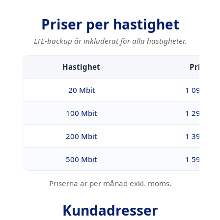
Priser per hastighet
LTE-backup är inkluderat för alla hastigheter.
Hastighet
Pris / m
20 Mbit
1 090 kr
100 Mbit
1 290 kr
200 Mbit
1 390 kr
500 Mbit
1 590 kr
Priserna är per månad exkl. moms.
Kundadresser