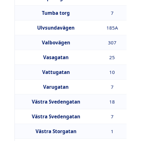
Tumba torg
7
1
Ulvsundavägen
185A
1
Valbovägen
307
8
Vasagatan
25
7
Vattugatan
10
2
Varugatan
7
9
Västra Svedengatan
18
5
Västra Svedengatan
7
5
Västra Storgatan
1
6