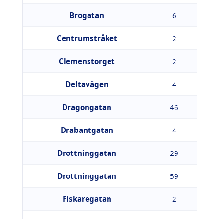
Brogatan
6
4
Centrumstråket
2
7
Clemenstorget
2
2
Deltavägen
4
4
Dragongatan
46
2
Drabantgatan
4
1
Drottninggatan
29
1
Drottninggatan
59
6
Fiskaregatan
2
5