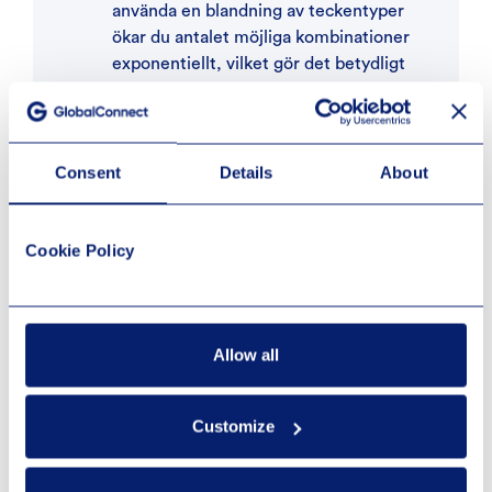
använda en blandning av teckentyper
ökar du antalet möjliga kombinationer
exponentiellt, vilket gör det betydligt
svårare att knäcka.
Undvik ord eller siffror som kan kopplas
till dig som person eller någon
Consent
Details
About
närstående. Till exempel namn,
personnummer eller telefonnummer.
Ett säkert lösenord ska inte baseras på
Cookie Policy
personlig information som är lätt att
koppla till dig.
Undvik enkla ord, vanliga fraser eller
Allow all
ord som finns i en ordbok. Hackare
använder ibland så kallade
ordboksattacker där de testar tusentals
Customize
ord från olika språk.