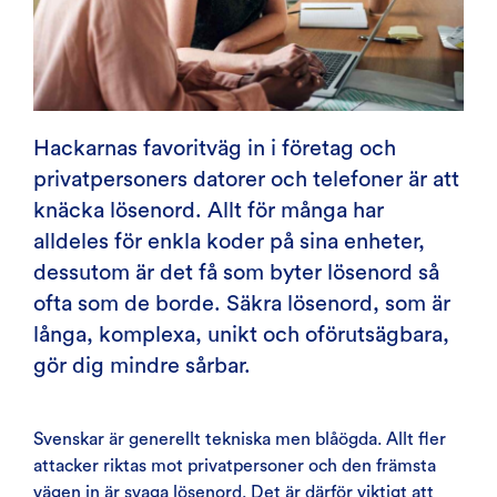
Hackarnas favoritväg in i företag och
privatpersoners datorer och telefoner är att
knäcka lösenord. Allt för många har
alldeles för enkla koder på sina enheter,
dessutom är det få som byter lösenord så
ofta som de borde. Säkra lösenord, som är
långa, komplexa, unikt och oförutsägbara,
gör dig mindre sårbar.
Svenskar är generellt tekniska men blåögda. Allt fler
attacker riktas mot privatpersoner och den främsta
vägen in är svaga lösenord. Det är därför viktigt att