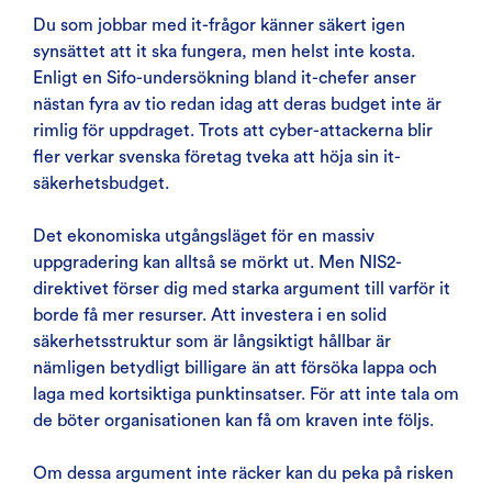
Du som jobbar med it-frågor känner säkert igen
synsättet att it ska fungera, men helst inte kosta.
Enligt en Sifo-undersökning bland it-chefer anser
nästan fyra av tio redan idag att deras budget inte är
rimlig för uppdraget. Trots att cyber-attackerna blir
fler verkar svenska företag tveka att höja sin it-
säkerhetsbudget.
Det ekonomiska utgångsläget för en massiv
uppgradering kan alltså se mörkt ut. Men NIS2-
direktivet förser dig med starka argument till varför it
borde få mer resurser. Att investera i en solid
säkerhetsstruktur som är långsiktigt hållbar är
nämligen betydligt billigare än att försöka lappa och
laga med kortsiktiga punktinsatser. För att inte tala om
de böter organisationen kan få om kraven inte följs.
Om dessa argument inte räcker kan du peka på risken