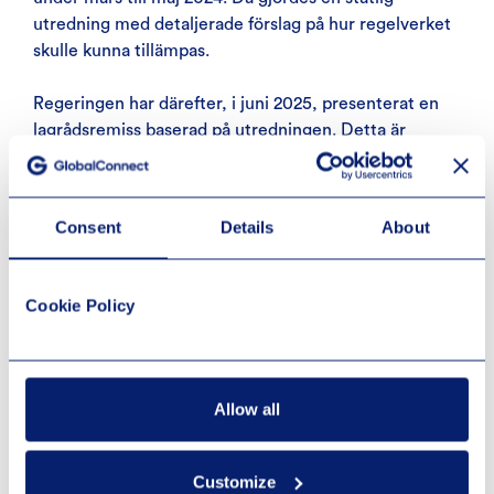
utredning med detaljerade förslag på hur regelverket
skulle kunna tillämpas.
Regeringen har därefter, i juni 2025, presenterat en
lagrådsremiss baserad på utredningen. Detta är
ytterligare ett steg i lagstiftningsprocessen innan det
slutgiltiga lagförslaget presenteras för riksdagen
hösten 2025.
Consent
Details
About
NIS2-direktivet väntas införas i svensk lag och träda i
kraft den 15 januari 2026.
Cookie Policy
Vad händer om min
organisation inte följer NIS2?
Allow all
Om din verksamhet omfattas av NIS2, men inte lever
upp till kraven i direktivet, kan det leda till böter på
Customize