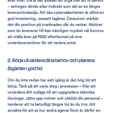
eller inte? Då är det klokast att utgå från att ni berörs
– antingen direkt eller indirekt som del av en längre
leverantörskedja. Att öka cybersäkerheten är alltid en
god investering, oavsett lagkrav. Dessutom stärker
det din position på marknaden där du verkar. Aktörer
som du levererar till kan nämligen mycket väl komma
att ställa krav på NIS2-efterlevnad på sina
underleverantörer för att teckna avtal.
2. Börja utvärdera dina behov och planera
åtgärder i god tid
Om du inte redan har satt igång är det hög tid att
börja. Tänk på att varje steg i processen – från att
utvärdera ditt nuläge till att uppgradera tekniska
lösningar, sätta upp rutiner och utbilda din personal –
tenderar att ta betydligt längre tid än du tror. Att
avvakta för att se hur andra agerar först är därför en