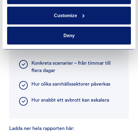
Customize
Den här artikeln bygger på analyser av verkliga
scenarier där digital infrastruktur har slagits ut. I den
fullständiga rapporten får du ytterligare insikter i:
Deny
Konkreta scenarier – från timmar till
flera dagar
Hur olika samhällssektorer påverkas
Hur snabbt ett avbrott kan eskalera
Ladda ner hela rapporten här: