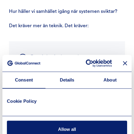
Hur håller vi samhället igång när systemen sviktar?
Det kräver mer än teknik. Det kräver:
Förståelse för beroenden
Samarbete mellan aktörer
Consent
Details
About
Samarbete mellan aktörer
Cookie Policy
Kort sagt: digital resiliens.
Vill du få hela bilden?
Allow all