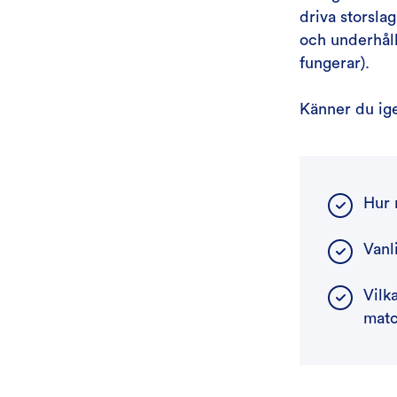
driva storsla
och underhåll
fungerar).
Känner du ige
Hur 
Vanl
Vilk
matc