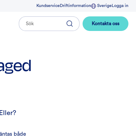
Kundservice
Driftinformation
Sverige
Logga in
Kontakta oss
naged
Eller?
väntas både