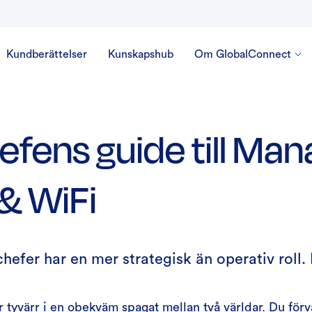
Kundberättelser
Kunskapshub
Om GlobalConnect
hefens guide till Ma
& WiFi
hefer har en mer strategisk än operativ roll. 
 tyvärr i en obekväm spagat mellan två världar. Du för