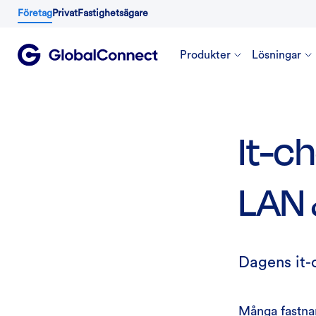
Företag
Privat
Fastighetsägare
Produkter
Lösningar
It-c
LAN 
Dagens it-c
Många fastnar