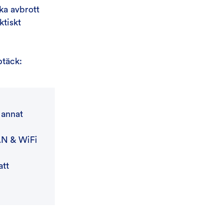
ka avbrott
ktiskt
ptäck:
 annat
LAN & WiFi
att