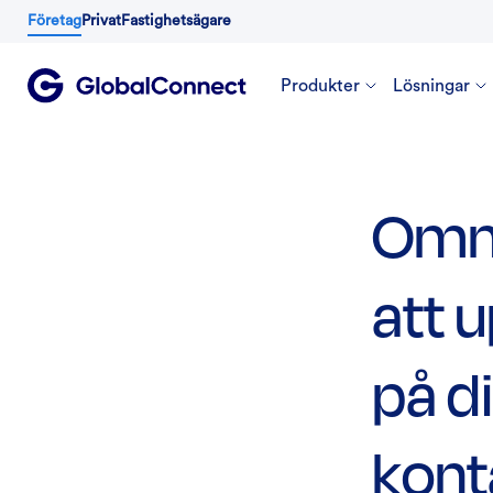
Företag
Privat
Fastighetsägare
Produkter
Lösningar
Omni
att 
på d
kont