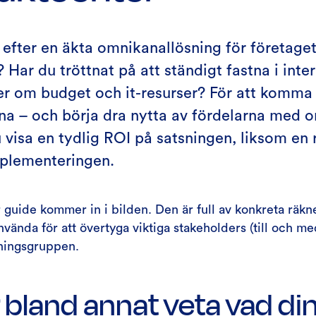
 efter en äkta omnikanallösning för företage
 Har du tröttnat på att ständigt fastna i inte
er om budget och it-resurser? För att komma 
rna – och börja dra nytta av fördelarna med 
visa en tydlig ROI på satsningen, liksom en r
mplementeringen.
r guide kommer in i bilden. Den är full av konkreta rä
vända för att övertyga viktiga stakeholders (till och med
dningsgruppen.
 bland annat veta vad di