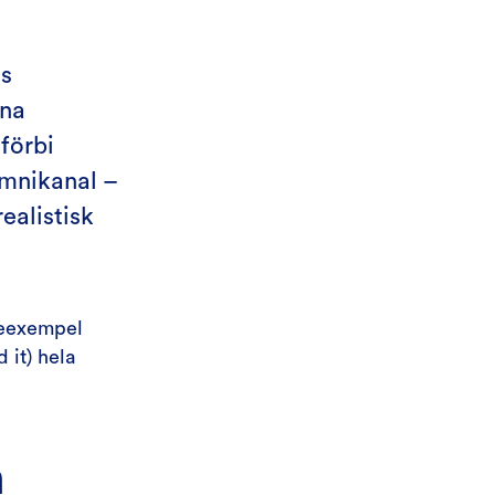
ts
rna
förbi
omnikanal –
ealistisk
kneexempel
 it) hela
n