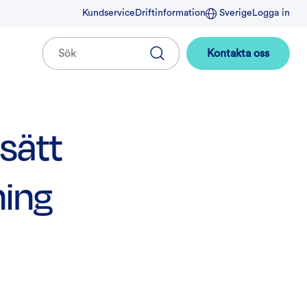
Kundservice
Driftinformation
Sverige
Logga in
Kontakta oss
 sätt
ning