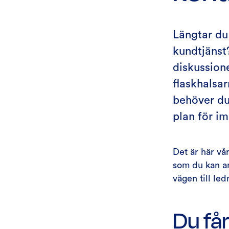
Längtar du
kundtjänst?
diskussion
flaskhalsa
behöver du 
plan för i
Det är här vå
som du kan an
vägen till le
Du får