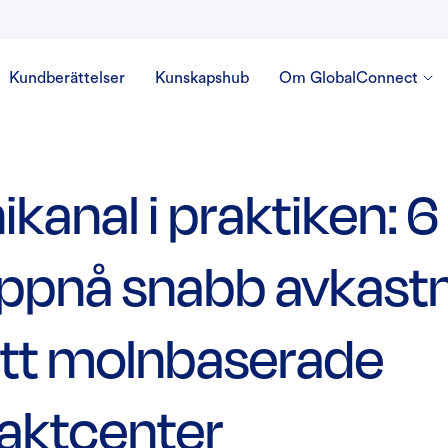
Kundberättelser
Kunskapshub
Om GlobalConnect
kanal i praktiken: 6
uppnå snabb avkast
itt molnbaserade
aktcenter