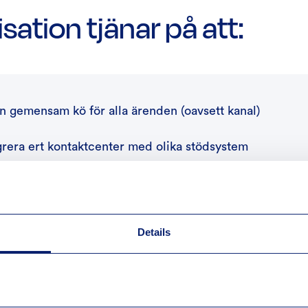
sation tjänar på att:
n gemensam kö för alla ärenden (oavsett kanal)
grera ert kontaktcenter med olika stödsystem
självbetjäningen genom FAQ-sidor och AI-chattbotar
Details
Ladda ner guiden