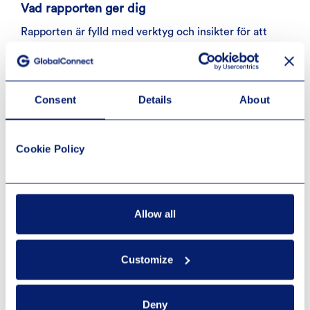
Vad rapporten ger dig
Rapporten är fylld med verktyg och insikter för att
hjälpa dig ligga steget före:
Consent
Details
About
Benchmarka din organisation: Jämför
dig med andra nordiska företag för att
Cookie Policy
identifiera förbättringsområden.
Få praktiska råd: Upptäck konkreta
lösningar för IT-infrastruktur, säkerhet
Allow all
och molnmigrering.
Inspiration för framtiden: Lär dig hur du
Customize
kan möta ökade krav genom smartare
lösningar och strategiska partnerskap.
Deny