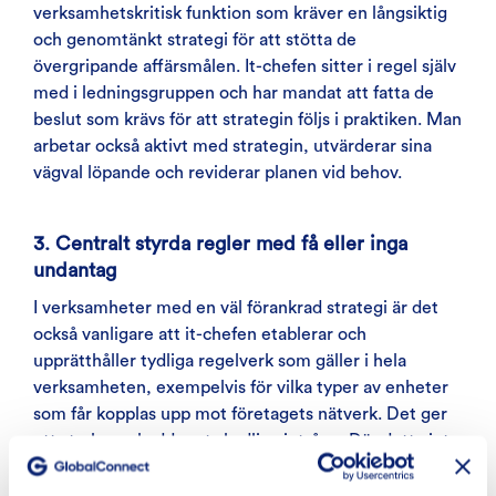
verksamhetskritisk funktion som kräver en långsiktig
och genomtänkt strategi för att stötta de
övergripande affärsmålen. It-chefen sitter i regel själv
med i ledningsgruppen och har mandat att fatta de
beslut som krävs för att strategin följs i praktiken. Man
arbetar också aktivt med strategin, utvärderar sina
vägval löpande och reviderar planen vid behov.
3. Centralt styrda regler med få eller inga
undantag
I verksamheter med en väl förankrad strategi är det
också vanligare att it-chefen etablerar och
upprätthåller tydliga regelverk som gäller i hela
verksamheten, exempelvis för vilka typer av enheter
som får kopplas upp mot företagets nätverk. Det ger
ett starkare skydd mot skadliga intrång. Där detta inte
finns på plats är sannolikheten stor att det görs
undantag lokalt, vilket ökar antalet potentiella