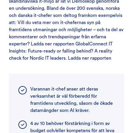
skandinaviska it-miljö är lät vi Demoskop genomföra
en undersökning. Bland de över 200 svenska, norska
och danska it-chefer som deltog framkom exempelvis
att: Vill du veta mer om it-chefernas syn på
framtidens utmaningar och möjligheter – och ta del av
kommentarer och trendspaningar från erfarna
experter? Ladda ner rapporten GlobalConnect IT
Insights: Future-ready or falling behind? A reality
check for Nordic IT leaders. Ladda ner rapporten
Varannan it-chef anser att deras
verksamhet är väl förberedd för
framtidens utveckling, såsom de ökade
datamängder som AI kräver.
4 av 10 behöver förstärkning i form av
budget och/eller kompetens för att leva