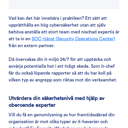
Vad kan det här innebära i praktiken? Ett sätt att
upprätthålla en hög cybersäkerhet utan att själv
behöva anställa ett stort team med nischad expertis är
att ta in en
SOC-tjänst (Security Operations Center)
från en extern partner.
Då övervakas din it-miljö 24/7 för att upptäcka och
avvärja potentiella hot i ett tidigt skede. Som it-chef
får du också löpande rapporter så att du har koll på
vilken typ av angrepp som riktas mot din verksamhet.
Utvärdera din säkerhetsnivå med hjälp av
oberoende experter
Vill du få en genomlysning av hur framtidssäkrad din
organisation är mot olika typer av it-haverier och