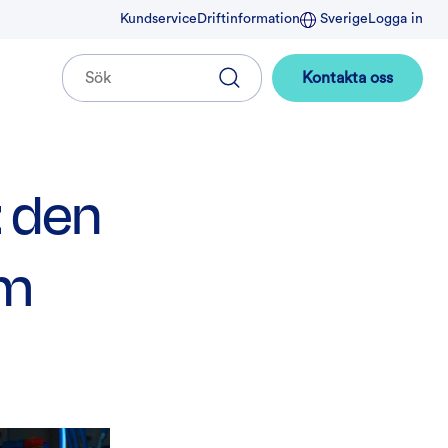
Kundservice
Driftinformation
Sverige
Logga in
Kontakta oss
 den
om