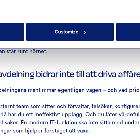
bransch och utgångsläge kan din verksamhet behöva g
grering av er befintliga lösning – inte för att skapa någ
för att uppfylla grundläggande krav. Och som Darian påp
Customize
 en resa du som IT-chef vill påbörja när regulatoriska kr
an står runt hörnet.
avdelning bidrar inte till att driva affä
vdelningens mantimmar egentligen vägen – och vad prior
nternt team som sitter och förvaltar, felsöker, konfigure
då har du ett ineffektivt upplägg. Och du låter värdefu
el saker. En modern IT-funktion ska inte sitta med under
ingar som hjälper företaget att växa.