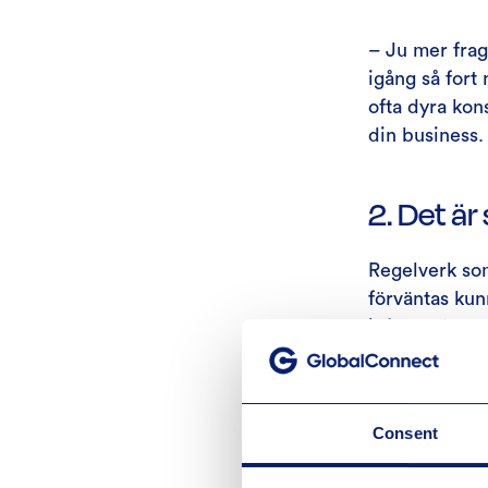
– Ju mer frag
igång så fort
ofta dyra kon
din business.
2. Det är
Regelverk som
förväntas kun
infrastruktur
behövs?
– Många under
Consent
compliant. At
information s