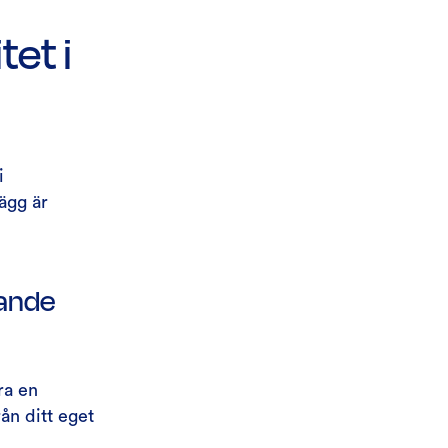
et i
i
ägg är
tande
ra en
ån ditt eget