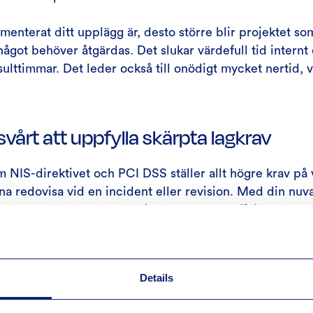
menterat ditt upplägg är, desto större blir projektet so
 något behöver åtgärdas. Det slukar värdefull tid internt
sulttimmar. Det leder också till onödigt mycket nertid, v
 svårt att uppfylla skärpta lagkrav
 NIS-direktivet och PCI DSS ställer allt högre krav på 
na redovisa vid en incident eller revision. Med din nu
 – hur snabbt kan du och dina leverantörer få fram den 
skattar hur mycket jobb de behöver lägga ner för att h
Details
t hantera data korrekt är en sak. Att effektivt kunna få 
om visar att man lever upp till lagkraven är något helt a