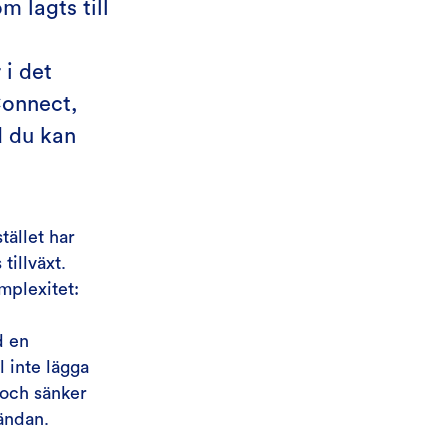
m lagts till
 i det
Connect,
d du kan
tället har
tillväxt.
omplexitet:
d en
 inte lägga
 och sänker
tändan.