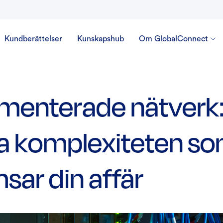
Kundberättelser
Kunskapshub
Om GlobalConnect
menterade nätverk:
a komplexiteten s
sar din affär