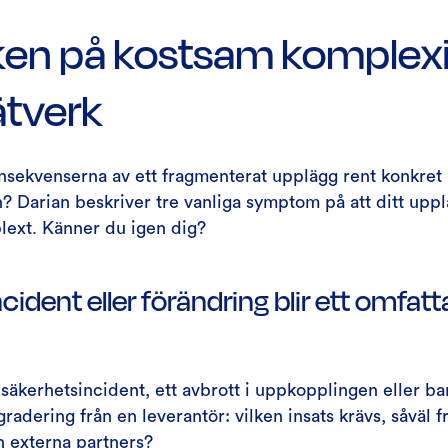
ken på kostsam komplexit
ätverk
sekvenserna av ett fragmenterat upplägg rent konkret 
 Darian beskriver tre vanliga symptom på att ditt uppl
lext. Känner du igen dig?
incident eller förändring blir ett omfat
 säkerhetsincident, ett avbrott i uppkopplingen eller ba
adering från en leverantör: vilken insats krävs, såväl fr
n externa partners?