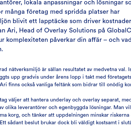
antörer, lokala anpassningar och lösningar so
För många företag med spridda platser har
jön blivit ett lapptäcke som driver kostnader
ian Ari, Head of Overlay Solutions på Global
hur komplexiteten påverkar din affär – och va
n.
ad nätverksmiljö är sällan resultatet av medvetna val. Is
ggts upp gradvis under årens lopp i takt med företagets 
 Ari finns också vanliga feltänk som bidrar till onödig k
ag väljer att hantera underlay och overlay separat, me
v olika leverantörer och egenbyggda lösningar. Man vill
mma korg, och tänker att uppdelningen minskar riskerna
Ett sådant beslut brukar dock bli väldigt kostsamt i slu