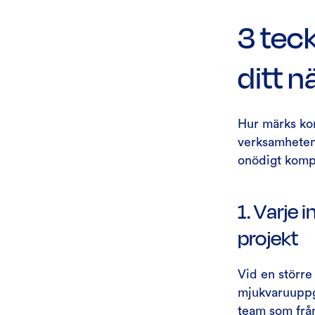
3 tec
ditt n
Hur märks kon
verksamheten?
onödigt komp
1. Varje 
projekt
Vid en större
mjukvaruuppgr
team som frå