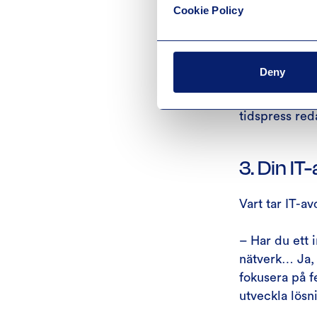
Cookie Policy
Beroende på 
omfattande mi
bättre, utan 
Deny
– Det är inte
tidspress red
3. Din IT-
Vart tar IT-a
– Har du ett i
nätverk… Ja, 
fokusera på f
utveckla lösn