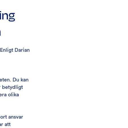
ing
n
Enligt Darian
heten. Du kan
 betydligt
era olika
bort ansvar
r att