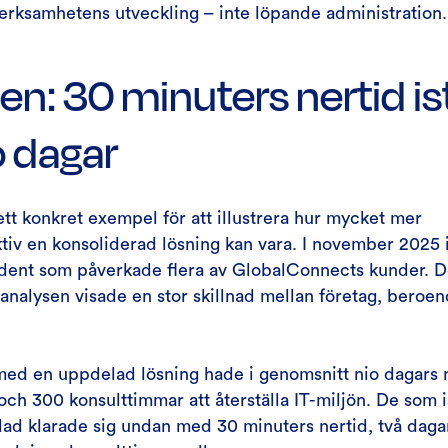
erksamhetens utveckling – inte löpande administration.
en: 30 minuters nertid ist
o dagar
ett konkret exempel för att illustrera hur mycket mer
tiv en konsoliderad lösning kan vara. I november 2025 
ident som påverkade flera av GlobalConnects kunder. 
 analysen visade en stor skillnad mellan företag, beroe
ed en uppdelad lösning hade i genomsnitt nio dagars n
och 300 konsulttimmar att återställa IT-miljön. De som i
ad klarade sig undan med 30 minuters nertid, två dagar t