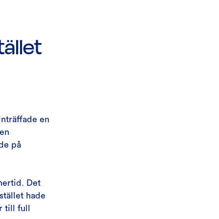
ället
inträffade en
Den
nde på
ertid. Det
stället hade
ill full