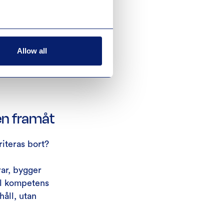
enomföra en
ot nytt och
ekar:
Allow all
av och
ren framåt
iteras bort?
rar, bygger
ll kompetens
håll, utan