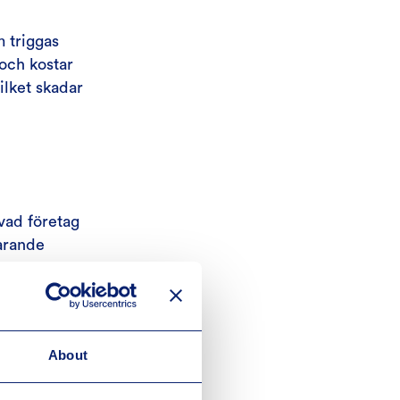
m triggas
 och kostar
ilket skadar
vad företag
varande
data som
ålla sig
About
fram
nnat.