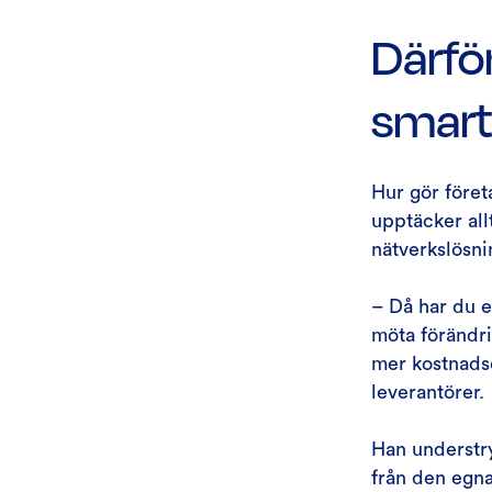
Därfö
smart
Hur gör föret
upptäcker all
nätverkslösni
– Då har du e
möta förändri
mer kostnadse
leverantörer.
Han understry
från den egna