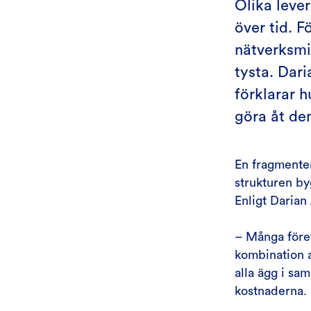
Olika lever
över tid. 
nätverksmil
tysta. Dar
förklarar 
göra åt de
En fragmenter
strukturen by
Enligt Darian
– Många föret
kombination a
alla ägg i sa
kostnaderna. 