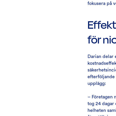
fokusera på v
Effekt
för ni
Darian delar 
kostnadseffek
säkerhetsinc
efterföljande
upplägg:
– Företagen m
tog 24 dagar 
helheten saml