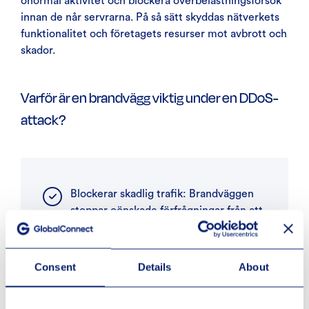
onormal aktivitet och blockera överbelastningsförsök
innan de når servrarna. På så sätt skyddas nätverkets
funktionalitet och företagets resurser mot avbrott och
skador.
Varför är en brandvägg viktig under en DDoS-
attack?
Blockerar skadlig trafik: Brandväggen
stoppar oönskade förfrågningar från att
nå dina system, vilket avlastar
nätverket.
Consent
Details
About
Filtrerar misstänkta mönster: Trafiken
analyseras för att upptäcka och blockera
skadliga förfrågningar som kan ingå i en