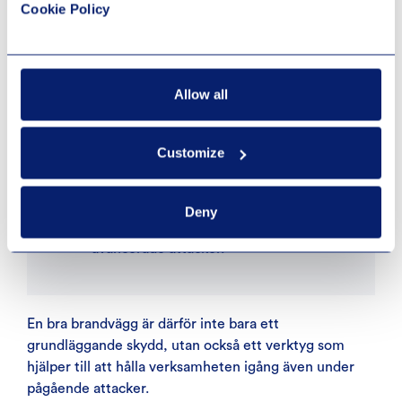
Cookie Policy
DDoS-attack.
Skyddar interna resurser: Genom att
fungera som en barriär förhindrar
Allow all
brandväggen att interna data och
resurser utsätts för hot.
Customize
Komplement till DDoS-skydd:
Tillsammans med DDoS-skydd ger
brandväggen ett extra lager säkerhet
Deny
som ökar motståndskraften mot
avancerade attacker.
En bra brandvägg är därför inte bara ett
grundläggande skydd, utan också ett verktyg som
hjälper till att hålla verksamheten igång även under
pågående attacker.