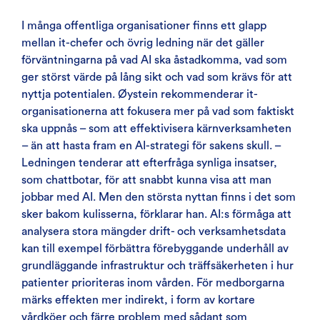
I många offentliga organisationer finns ett glapp
mellan it-chefer och övrig ledning när det gäller
förväntningarna på vad AI ska åstadkomma, vad som
ger störst värde på lång sikt och vad som krävs för att
nyttja potentialen. Øystein rekommenderar it-
organisationerna att fokusera mer på vad som faktiskt
ska uppnås – som att effektivisera kärnverksamheten
– än att hasta fram en AI-strategi för sakens skull. –
Ledningen tenderar att efterfråga synliga insatser,
som chattbotar, för att snabbt kunna visa att man
jobbar med AI. Men den största nyttan finns i det som
sker bakom kulisserna, förklarar han. AI:s förmåga att
analysera stora mängder drift- och verksamhetsdata
kan till exempel förbättra förebyggande underhåll av
grundläggande infrastruktur och träffsäkerheten i hur
patienter prioriteras inom vården. För medborgarna
märks effekten mer indirekt, i form av kortare
vårdköer och färre problem med sådant som