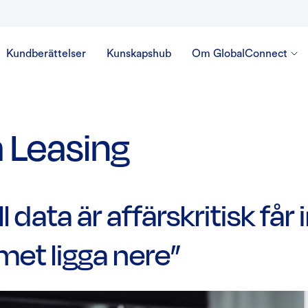
Kundberättelser
Kunskapshub
Om GlobalConnect
 Leasing
ll data är affärskritisk får 
met ligga nere”