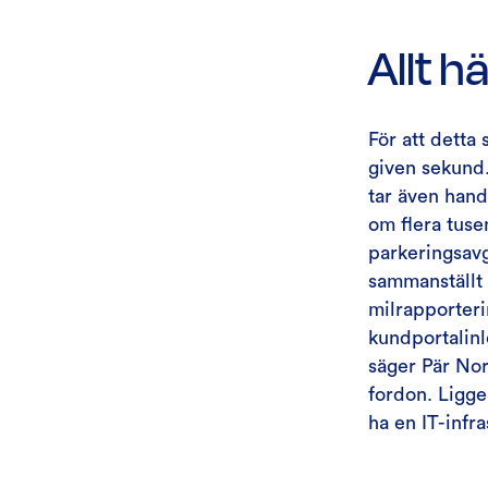
Allt 
För att detta 
given sekund.
tar även hand
om flera tuse
parkeringsavg
sammanställt i
milrapporter
kundportalinlo
säger Pär Nor
fordon. Ligge
ha en IT-infr