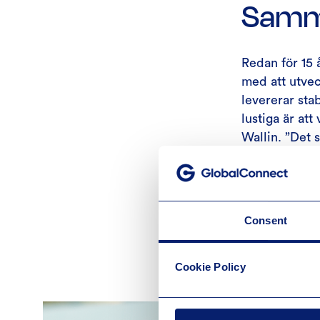
Samma
Redan för 15 
med att utvec
levererar sta
lustiga är at
Wallin. ”Det 
känner oss oc
som man sälla
han så sent so
lösning både n
Consent
vissa av våra
hade inte vi 
Cookie Policy