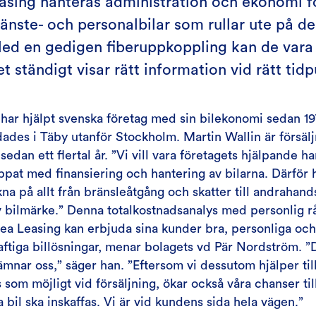
asing hanteras administration och ekonomi f
jänste- och personalbilar som rullar ute på d
ed en gedigen fiberuppkoppling kan de vara
t ständigt visar rätt information vid rätt tidp
har hjälpt svenska företag med sin bilekonomi sedan 19
ades i Täby utanför Stockholm. Martin Wallin är försäl
edan ett flertal år. ”Vi vill vara företagets hjälpande h
ppat med finansiering och hantering av bilarna. Därför h
kna på allt från bränsleåtgång och skatter till andrahan
 bilmärke.” Denna totalkostnadsanalys med personlig r
ea Leasing kan erbjuda sina kunder bra, personliga och
ftiga billösningar, menar bolagets vd Pär Nordström. ”D
mnar oss,” säger han. ”Eftersom vi dessutom hjälper til
s som möjligt vid försäljning, ökar också våra chanser ti
a bil ska inskaffas. Vi är vid kundens sida hela vägen.”