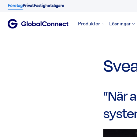
Företag
Privat
Fastighetsägare
Produkter
Lösningar
Svea
”När a
syste