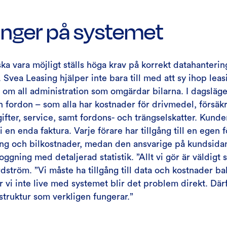
hänger på systemet
ska vara möjligt ställs höga krav på korrekt datahanterin
 Svea Leasing hjälper inte bara till med att sy ihop leas
 om all administration som omgärdar bilarna. I dagsläge
n fordon – som alla har kostnader för drivmedel, försäkr
ifter, service, samt fordons- och trängselskatter. Kunden
 en enda faktura. Varje förare har tillgång till en egen f
ing och bilkostnader, medan den ansvarige på kundsida
ggning med detaljerad statistik. ”Allt vi gör är väldigt 
dström. ”Vi måste ha tillgång till data och kostnader b
r vi inte live med systemet blir det problem direkt. Där
astruktur som verkligen fungerar.”