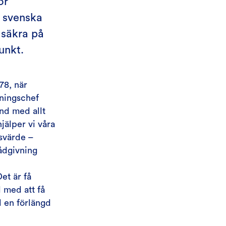
ör
e svenska
 säkra på
unkt.
78, när
jningschef
and med allt
jälper vi våra
dsvärde –
ådgivning
et är få
l med att få
ll en förlängd