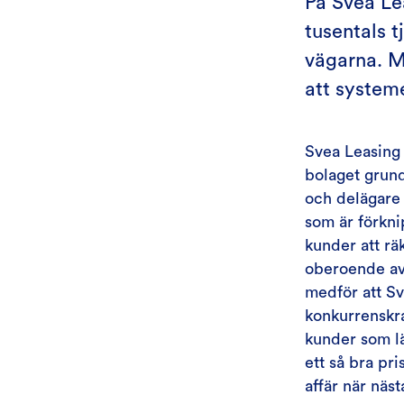
På Svea Le
tusentals t
vägarna. M
att systeme
Svea Leasing 
bolaget grund
och delägare s
som är förkni
kunder att rä
oberoende av
medför att Sv
konkurrenskra
kunder som lä
ett så bra pri
affär när näst