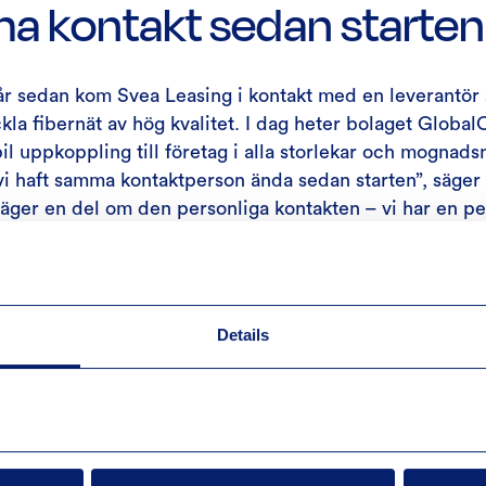
 kontakt sedan starten
år sedan kom Svea Leasing i kontakt med en leverantör 
kla fibernät av hög kvalitet. I dag heter bolaget Globa
bil uppkoppling till företag i alla storlekar och mognads
t vi haft samma kontaktperson ända sedan starten”, säger
säger en del om den personliga kontakten – vi har en p
h som vi kan ringa när som helst.” Internetuppkoppling 
n reflekterar över när allt rullar på. Men Pär Nordströ
m i våras tog ett nytt tag i frågan. ”Jag ville veta att vi
är det gäller kvalitet och pris. När jag kollade runt vis
Details
 grannar i fastigheten haft problem med sina uppkoppli
via GlobalConnect.”