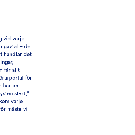
g vid varje
ingavtal – de
t handlar det
ingar,
 får allt
örarportal för
n har en
systemstyrt,”
akom varje
för måste vi