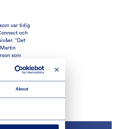
som var tidig
lConnect och
nivåer. ”Det
 Martin
erson som
är en tjänst
m menar att
 hade en bra
ade det sig att
About
ngar. Men det