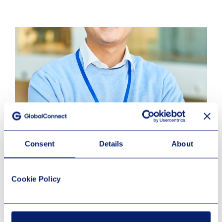
Consent
Details
About
Är du nyfiken på hur vi
Cookie Policy
kan hjälpa just din