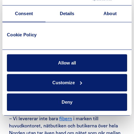
Läs mer om
Consent
Details
About
SmartConnect
Cookie Policy
Allow all
Nätverk som en tjänst
Customize
Niels Krag Prinz, direktör B2B Norge GlobalConnect
säger att POWER är en av de mest intressanta
Deny
kunderna de har.
– Vi levererar inte bara
fibern
i marken till
huvudkontoret, nätbutiken och butikerna över hela
Norden utan tar även hand om nätet som går mellan