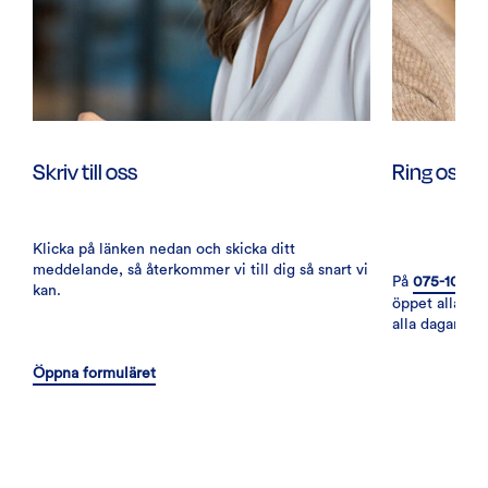
Skriv till oss
Ring oss
Klicka på länken nedan och skicka ditt
meddelande, så återkommer vi till dig så snart vi
På
075-100 0
kan.
öppet alla va
alla dagar
Öppna formuläret